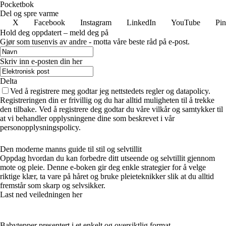
Pocketbok
Del og spre varme
X
Facebook
Instagram
LinkedIn
YouTube
Pin
Hold deg oppdatert – meld deg på
Gjør som tusenvis av andre - motta våre beste råd på e-post.
Skriv inn e-posten din her
Delta
Ved å registrere meg godtar jeg nettstedets regler og datapolicy.
Registreringen din er frivillig og du har alltid muligheten til å trekke
den tilbake. Ved å registrere deg godtar du våre vilkår og samtykker til
at vi behandler opplysningene dine som beskrevet i vår
personopplysningspolicy.
Den moderne manns guide til stil og selvtillit
Oppdag hvordan du kan forbedre ditt utseende og selvtillit gjennom
mote og pleie. Denne e-boken gir deg enkle strategier for å velge
riktige klær, ta vare på håret og bruke pleieteknikker slik at du alltid
fremstår som skarp og selvsikker.
Last ned veiledningen her
Babytepper presentert i et enkelt og oversiktlig format