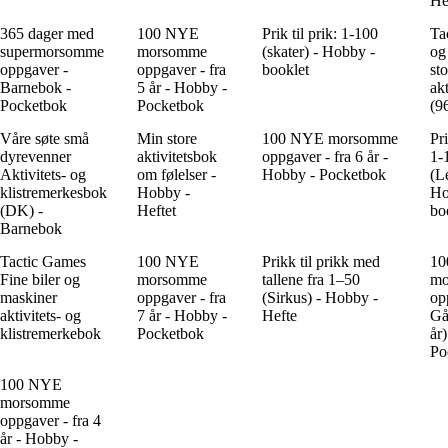
He
365 dager med
100 NYE
Prik til prik: 1-100
Ta
supermorsomme
morsomme
(skater) - Hobby -
og
oppgaver -
oppgaver - fra
booklet
sto
Barnebok -
5 år - Hobby -
ak
Pocketbok
Pocketbok
(96
Våre søte små
Min store
100 NYE morsomme
Pri
dyrevenner
aktivitetsbok
oppgaver - fra 6 år -
1-
Aktivitets- og
om følelser -
Hobby - Pocketbok
(L
klistremerkesbok
Hobby -
Ho
(DK) -
Heftet
bo
Barnebok
Tactic Games
100 NYE
Prikk til prikk med
10
Fine biler og
morsomme
tallene fra 1–50
mo
maskiner
oppgaver - fra
(Sirkus) - Hobby -
op
aktivitets- og
7 år - Hobby -
Hefte
Gå
klistremerkebok
Pocketbok
år
Po
100 NYE
morsomme
oppgaver - fra 4
år - Hobby -