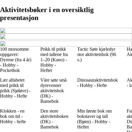
Aktivitetsbøker i en oversiktlig
presentasjon
100 morsomme
Prikk til prikk
Tactic Søte kjæledyr
Ha
oppgaver:
med tallene fra
stor aktivitetsbok (96
Ak
Dyrene (fra 4 år)
1–20 (Kano) -
s.)
- Hobby -
Hobby -
Pocketbok
Heftet
Lær alfabetet
Våre søte små
Dinosauraktivitetsbok
Ak
med prikk til
dyrevenner
- Hobby - Hefte
- l
prikk (Sjøløve) -
aktivitetsbok
Hobby - Hefte
(DK) -
Barnebok
Klokken - en
Den store
Min første bok om
Fa
bok om tid -
aktivitetsboken
bokstaver og tall
akt
Hobby - hefte
(DK) -
(Bjørn) - Hobby -
Di
Barnebok
Heftet
Ba