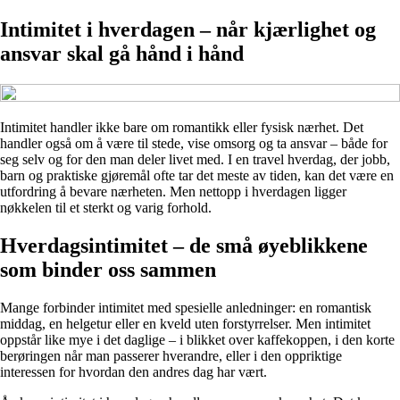
Intimitet i hverdagen – når kjærlighet og
ansvar skal gå hånd i hånd
Intimitet handler ikke bare om romantikk eller fysisk nærhet. Det
handler også om å være til stede, vise omsorg og ta ansvar – både for
seg selv og for den man deler livet med. I en travel hverdag, der jobb,
barn og praktiske gjøremål ofte tar det meste av tiden, kan det være en
utfordring å bevare nærheten. Men nettopp i hverdagen ligger
nøkkelen til et sterkt og varig forhold.
Hverdagsintimitet – de små øyeblikkene
som binder oss sammen
Mange forbinder intimitet med spesielle anledninger: en romantisk
middag, en helgetur eller en kveld uten forstyrrelser. Men intimitet
oppstår like mye i det daglige – i blikket over kaffekoppen, i den korte
berøringen når man passerer hverandre, eller i den oppriktige
interessen for hvordan den andres dag har vært.