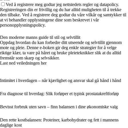
Ved å registrere meg godtar jeg nettstedets regler og datapolicy.
Registreringen din er frivillig og du har alltid muligheten til å trekke
den tilbake. Ved å registrere deg godtar du våre vilkår og samtykker til
at vi behandler opplysningene dine som beskrevet i vår
personopplysningspolicy.
Den moderne manns guide til stil og selvtillit
Oppdag hvordan du kan forbedre ditt utseende og selvtillit gjennom
mote og pleie. Denne e-boken gir deg enkle strategier for å velge
riktige klær, ta vare på håret og bruke pleieteknikker slik at du alltid
fremstår som skarp og selvsikker.
Last ned veiledningen her
Intimitet i hverdagen – når kjærlighet og ansvar skal gå hånd i hånd
Fra diagnose til hverdag: Slik forløper et typisk prostatakreftforløp
Bevisst forbruk uten savn – finn balansen i dine økonomiske valg
Den rette kostbalansen: Proteiner, karbohydrater og fett i mannens
daglige kost