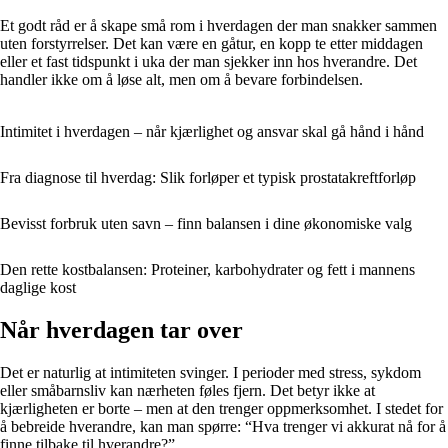
Et godt råd er å skape små rom i hverdagen der man snakker sammen
uten forstyrrelser. Det kan være en gåtur, en kopp te etter middagen
eller et fast tidspunkt i uka der man sjekker inn hos hverandre. Det
handler ikke om å løse alt, men om å bevare forbindelsen.
Intimitet i hverdagen – når kjærlighet og ansvar skal gå hånd i hånd
Fra diagnose til hverdag: Slik forløper et typisk prostatakreftforløp
Bevisst forbruk uten savn – finn balansen i dine økonomiske valg
Den rette kostbalansen: Proteiner, karbohydrater og fett i mannens
daglige kost
Når hverdagen tar over
Det er naturlig at intimiteten svinger. I perioder med stress, sykdom
eller småbarnsliv kan nærheten føles fjern. Det betyr ikke at
kjærligheten er borte – men at den trenger oppmerksomhet. I stedet for
å bebreide hverandre, kan man spørre: “Hva trenger vi akkurat nå for å
finne tilbake til hverandre?”