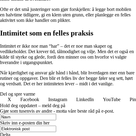
Ofte er det små justeringer som gjør forskjellen: å legge bort mobilen
en halvtime tidligere, gi en klem uten grunn, eller planlegge en felles
aktivitet som ikke handler om plikter.
Intimitet som en felles praksis
Intimitet er ikke noe man “har” – det er noe man skaper og
vedlikeholder. Det krever tid, tålmodighet og vilje. Men det er også en
kilde til styrke og glede, fordi den minner oss om hvorfor vi valgte
hverandre i utgangspunktet.
Når kjærlighet og ansvar går hånd i hånd, blir hverdagen mer enn bare
rutiner og oppgaver. Den blir et felles liv der begge føler seg sett, hørt
og verdsatt. Det er her intimiteten lever – midt i det vanlige.
Del og spre varme
X
Facebook
Instagram
LinkedIn
YouTube
Pin
Hold deg oppdatert – meld deg på
Gjør som tusenvis av andre - motta våre beste råd på e-post.
Skriv inn e-posten din her
Delta