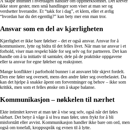
Å skape intimitet i hverdagen handler om oppmerksomhet. Det krever
ikke store gester, men små handlinger som viser at man ser og
verdsetter hverandre. Et “takk for i dag”, et klem, eller et ærlig
“hvordan har du det egentlig?” kan bety mer enn man tror.
Ansvar som en del av kjærligheten
Kjærlighet er ikke bare følelser – det er også ansvar. Ansvar for å
kommunisere, lytte og bidra til det felles livet. Når man tar ansvar i et
forhold, viser man respekt både for seg selv og for partneren. Det kan
handle om å ta initiativ til samtaler, dele på de praktiske oppgavene
eller ta ansvar for egne følelser og reaksjoner.
Mange konflikter i parforhold bunner i at ansvaret blir skjevt fordelt.
Den ene føler seg oversett, mens den andre føler seg overbelastet. Da
kan det hjelpe å snakke åpent om forventninger og behov – ikke som
kritikk, men som et felles ønske om å skape balanse.
Kommunikasjon – nøkkelen til nærhet
Ekte intimitet krever at man tør å vise seg selv, også når det føles
sårbart. Det betyr å våge å si hva man føler, uten frykt for å bli
misforstått eller avvist. Kommunikasjon handler ikke bare om ord, men
også om tonefall, kroppsspråk og evnen til å lytte.