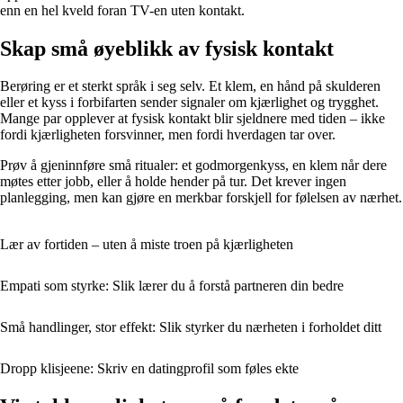
enn en hel kveld foran TV-en uten kontakt.
Skap små øyeblikk av fysisk kontakt
Berøring er et sterkt språk i seg selv. Et klem, en hånd på skulderen
eller et kyss i forbifarten sender signaler om kjærlighet og trygghet.
Mange par opplever at fysisk kontakt blir sjeldnere med tiden – ikke
fordi kjærligheten forsvinner, men fordi hverdagen tar over.
Prøv å gjeninnføre små ritualer: et godmorgenkyss, en klem når dere
møtes etter jobb, eller å holde hender på tur. Det krever ingen
planlegging, men kan gjøre en merkbar forskjell for følelsen av nærhet.
Lær av fortiden – uten å miste troen på kjærligheten
Empati som styrke: Slik lærer du å forstå partneren din bedre
Små handlinger, stor effekt: Slik styrker du nærheten i forholdet ditt
Dropp klisjeene: Skriv en datingprofil som føles ekte