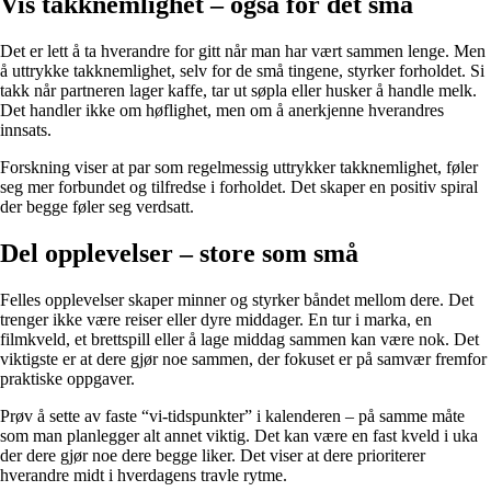
Vis takknemlighet – også for det små
Det er lett å ta hverandre for gitt når man har vært sammen lenge. Men
å uttrykke takknemlighet, selv for de små tingene, styrker forholdet. Si
takk når partneren lager kaffe, tar ut søpla eller husker å handle melk.
Det handler ikke om høflighet, men om å anerkjenne hverandres
innsats.
Forskning viser at par som regelmessig uttrykker takknemlighet, føler
seg mer forbundet og tilfredse i forholdet. Det skaper en positiv spiral
der begge føler seg verdsatt.
Del opplevelser – store som små
Felles opplevelser skaper minner og styrker båndet mellom dere. Det
trenger ikke være reiser eller dyre middager. En tur i marka, en
filmkveld, et brettspill eller å lage middag sammen kan være nok. Det
viktigste er at dere gjør noe sammen, der fokuset er på samvær fremfor
praktiske oppgaver.
Prøv å sette av faste “vi-tidspunkter” i kalenderen – på samme måte
som man planlegger alt annet viktig. Det kan være en fast kveld i uka
der dere gjør noe dere begge liker. Det viser at dere prioriterer
hverandre midt i hverdagens travle rytme.