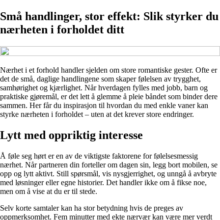
Små handlinger, stor effekt: Slik styrker du
nærheten i forholdet ditt
Nærhet i et forhold handler sjelden om store romantiske gester. Ofte er
det de små, daglige handlingene som skaper følelsen av trygghet,
samhørighet og kjærlighet. Når hverdagen fylles med jobb, barn og
praktiske gjøremål, er det lett å glemme å pleie båndet som binder dere
sammen. Her får du inspirasjon til hvordan du med enkle vaner kan
styrke nærheten i forholdet – uten at det krever store endringer.
Lytt med oppriktig interesse
Å føle seg hørt er en av de viktigste faktorene for følelsesmessig
nærhet. Når partneren din forteller om dagen sin, legg bort mobilen, se
opp og lytt aktivt. Still spørsmål, vis nysgjerrighet, og unngå å avbryte
med løsninger eller egne historier. Det handler ikke om å fikse noe,
men om å vise at du er til stede.
Selv korte samtaler kan ha stor betydning hvis de preges av
oppmerksomhet. Fem minutter med ekte nærvær kan være mer verdt