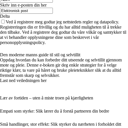
Skriv inn e-posten din her
Delta
Ved å registrere meg godtar jeg nettstedets regler og datapolicy.
Registreringen din er frivillig og du har alltid muligheten til å trekke
den tilbake. Ved å registrere deg godtar du våre vilkår og samtykker til
at vi behandler opplysningene dine som beskrevet i vår
personopplysningspolicy.
Den moderne manns guide til stil og selvtillit
Oppdag hvordan du kan forbedre ditt utseende og selvtillit gjennom
mote og pleie. Denne e-boken gir deg enkle strategier for å velge
riktige klær, ta vare på håret og bruke pleieteknikker slik at du alltid
fremstår som skarp og selvsikker.
Last ned veiledningen her
Lær av fortiden – uten å miste troen på kjærligheten
Empati som styrke: Slik lærer du å forstå partneren din bedre
Små handlinger, stor effekt: Slik styrker du nærheten i forholdet ditt