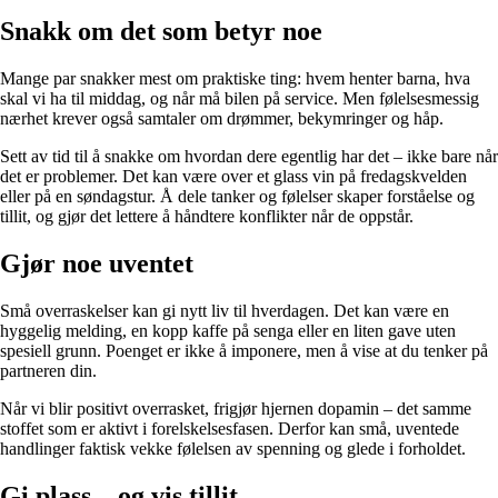
Snakk om det som betyr noe
Mange par snakker mest om praktiske ting: hvem henter barna, hva
skal vi ha til middag, og når må bilen på service. Men følelsesmessig
nærhet krever også samtaler om drømmer, bekymringer og håp.
Sett av tid til å snakke om hvordan dere egentlig har det – ikke bare når
det er problemer. Det kan være over et glass vin på fredagskvelden
eller på en søndagstur. Å dele tanker og følelser skaper forståelse og
tillit, og gjør det lettere å håndtere konflikter når de oppstår.
Gjør noe uventet
Små overraskelser kan gi nytt liv til hverdagen. Det kan være en
hyggelig melding, en kopp kaffe på senga eller en liten gave uten
spesiell grunn. Poenget er ikke å imponere, men å vise at du tenker på
partneren din.
Når vi blir positivt overrasket, frigjør hjernen dopamin – det samme
stoffet som er aktivt i forelskelsesfasen. Derfor kan små, uventede
handlinger faktisk vekke følelsen av spenning og glede i forholdet.
Gi plass – og vis tillit