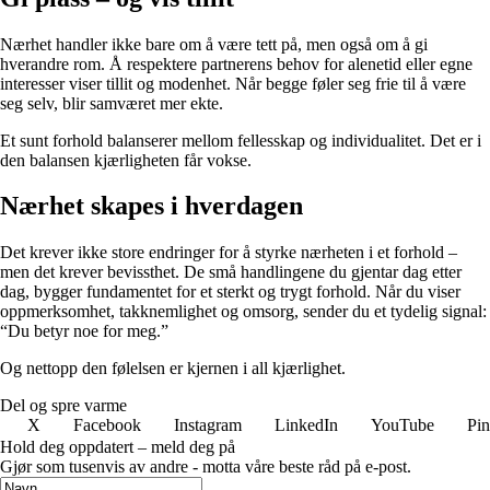
Nærhet handler ikke bare om å være tett på, men også om å gi
hverandre rom. Å respektere partnerens behov for alenetid eller egne
interesser viser tillit og modenhet. Når begge føler seg frie til å være
seg selv, blir samværet mer ekte.
Et sunt forhold balanserer mellom fellesskap og individualitet. Det er i
den balansen kjærligheten får vokse.
Nærhet skapes i hverdagen
Det krever ikke store endringer for å styrke nærheten i et forhold –
men det krever bevissthet. De små handlingene du gjentar dag etter
dag, bygger fundamentet for et sterkt og trygt forhold. Når du viser
oppmerksomhet, takknemlighet og omsorg, sender du et tydelig signal:
“Du betyr noe for meg.”
Og nettopp den følelsen er kjernen i all kjærlighet.
Del og spre varme
X
Facebook
Instagram
LinkedIn
YouTube
Pin
Hold deg oppdatert – meld deg på
Gjør som tusenvis av andre - motta våre beste råd på e-post.