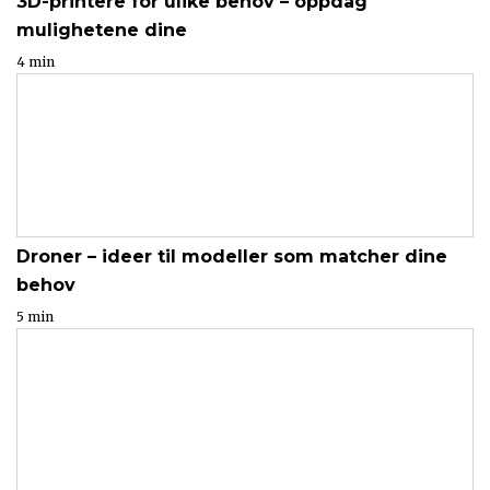
3D-printere for ulike behov – oppdag
mulighetene dine
4 min
Droner – ideer til modeller som matcher dine
behov
5 min