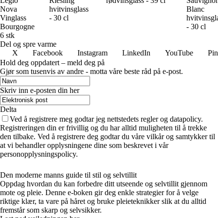
Legio
Riesling
rødvinsglass - 39 cl
Sauvigno
Nova
hvitvinsglass
Blanc
Vinglass
- 30 cl
hvitvinsgl
Bourgogne
- 30 cl
6 stk
Del og spre varme
X
Facebook
Instagram
LinkedIn
YouTube
Pin
Hold deg oppdatert – meld deg på
Gjør som tusenvis av andre - motta våre beste råd på e-post.
Skriv inn e-posten din her
Delta
Ved å registrere meg godtar jeg nettstedets regler og datapolicy.
Registreringen din er frivillig og du har alltid muligheten til å trekke
den tilbake. Ved å registrere deg godtar du våre vilkår og samtykker til
at vi behandler opplysningene dine som beskrevet i vår
personopplysningspolicy.
Den moderne manns guide til stil og selvtillit
Oppdag hvordan du kan forbedre ditt utseende og selvtillit gjennom
mote og pleie. Denne e-boken gir deg enkle strategier for å velge
riktige klær, ta vare på håret og bruke pleieteknikker slik at du alltid
fremstår som skarp og selvsikker.