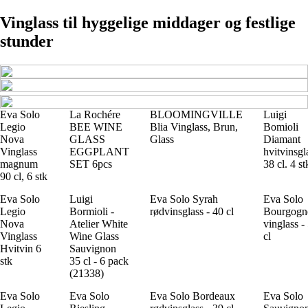
Vinglass til hyggelige middager og festlige
stunder
Eva Solo
La Rochére
BLOOMINGVILLE
Luigi
Legio
BEE WINE
Blia Vinglass, Brun,
Bomioli
Nova
GLASS
Glass
Diamant
Vinglass
EGGPLANT
hvitvinsgl
magnum
SET 6pcs
38 cl. 4 st
90 cl, 6 stk
Eva Solo
Luigi
Eva Solo Syrah
Eva Solo
Legio
Bormioli -
rødvinsglass - 40 cl
Bourgogn
Nova
Atelier White
vinglass -
Vinglass
Wine Glass
cl
Hvitvin 6
Sauvignon
stk
35 cl - 6 pack
(21338)
Eva Solo
Eva Solo
Eva Solo Bordeaux
Eva Solo